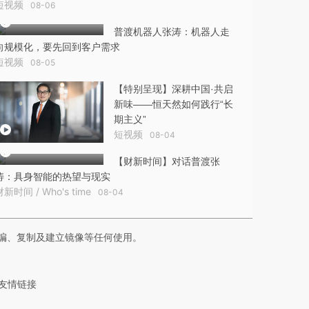
短视频
08-06
普渡机器人张涛：机器人走
向规模化，要先回到客户需求
短视频
08-05
【特别呈现】深耕中国·共启
新味——恒天然如何践行“长
期主义”
短视频
08-04
【财新时间】对话普渡张
涛：具身智能的热望与现实
财新时间 / Who's time
08-04
编、复制及建立镜像等任何使用。
友情链接