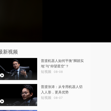
最新视频
普渡机器人如何平衡“脚踏实
地”与“仰望星空”？
短视频
08-08
普渡张涛：从专用机器人切
入人形，更具优势
短视频
08-07