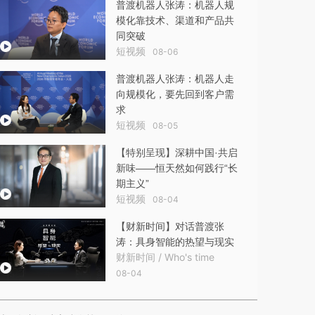
普渡机器人张涛：机器人规
模化靠技术、渠道和产品共
同突破
短视频
08-06
普渡机器人张涛：机器人走
向规模化，要先回到客户需
求
短视频
08-05
【特别呈现】深耕中国·共启
新味——恒天然如何践行“长
期主义”
短视频
08-04
【财新时间】对话普渡张
涛：具身智能的热望与现实
财新时间 / Who's time
08-04