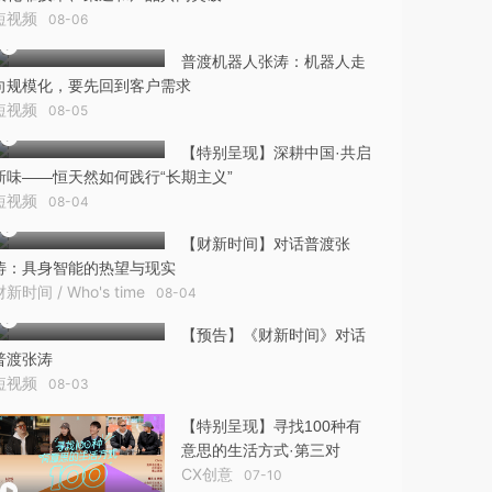
短视频
08-06
普渡机器人张涛：机器人走
向规模化，要先回到客户需求
短视频
08-05
【特别呈现】深耕中国·共启
新味——恒天然如何践行“长期主义”
短视频
08-04
【财新时间】对话普渡张
涛：具身智能的热望与现实
财新时间 / Who's time
08-04
【预告】《财新时间》对话
普渡张涛
短视频
08-03
【特别呈现】寻找100种有
意思的生活方式·第三对
CX创意
07-10