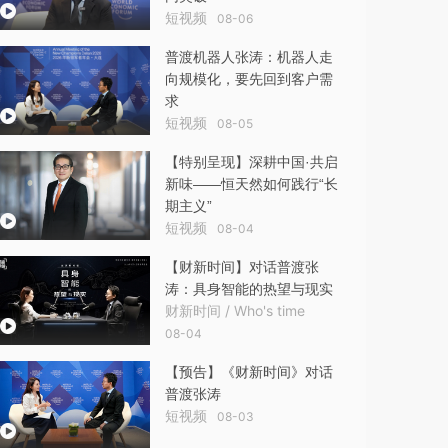
短视频
08-06
普渡机器人张涛：机器人走
向规模化，要先回到客户需
求
短视频
08-05
【特别呈现】深耕中国·共启
新味——恒天然如何践行“长
期主义”
短视频
08-04
【财新时间】对话普渡张
涛：具身智能的热望与现实
财新时间 / Who's time
08-04
【预告】《财新时间》对话
普渡张涛
短视频
08-03