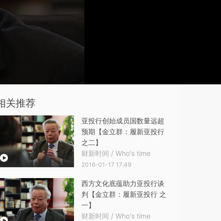
相关推荐
亚投行创始成员国数量远超
预期【金立群：履新亚投行
之二】
财新时间 / Who's time
2016-01-17 17:49
西方文化底蕴助力亚投行谈
判【金立群：履新亚投行 之
一】
财新时间 / Who's time