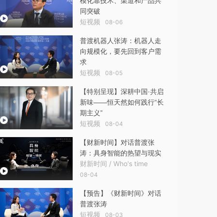
模化靠技术、渠道和产品共
同突破
短视频
08-06
普渡机器人张涛：机器人走
向规模化，要先回到客户需
求
短视频
08-05
【特别呈现】深耕中国·共启
新味——恒天然如何践行“长
期主义”
短视频
08-04
【财新时间】对话普渡张
涛：具身智能的热望与现实
财新时间 / Who's time
08-04
【预告】《财新时间》对话
普渡张涛
短视频
08-03