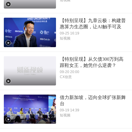
短视频
【特别呈现】九章云极：构建普
惠算力生态圈，让AI触手可及
09-25 16:19
短视频
【特别呈现】从欠债300万到高
跟鞋女王，她凭什么逆袭？
09-20 20:00
CX创意
借力新加坡，迈向全球扩张新舞
台
09-19 14:39
短视频