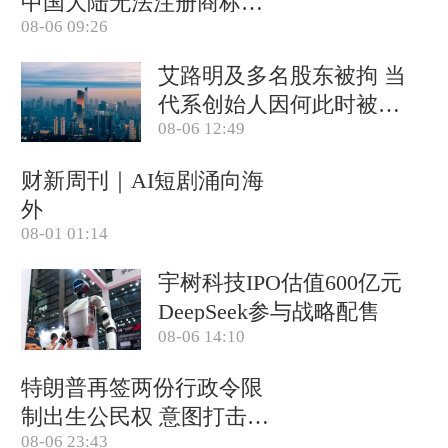
中国大陆无法注册商标后
08-06 09:26
退出市场
艾路明及多名股东被拘 当
代系创始人因何此时被清
08-06 12:49
算
财新周刊｜AI短剧涌向海
外
08-01 01:14
宇树科技IPO估值600亿元
DeepSeek参与战略配售
08-06 14:10
特朗普再签两份行政令限
制出生公民权 意图打击生
08-06 23:43
育旅游产业