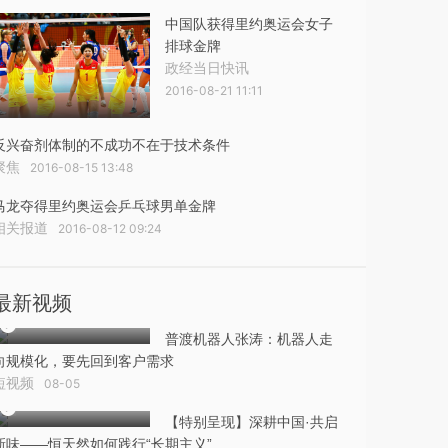
中国队获得里约奥运会女子
排球金牌
政经当日快讯
2016-08-21 11:11
反兴奋剂体制的不成功不在于技术条件
聚焦
2016-08-15 13:48
马龙夺得里约奥运会乒乓球男单金牌
相关报道
2016-08-12 09:24
最新视频
普渡机器人张涛：机器人走
向规模化，要先回到客户需求
短视频
08-05
【特别呈现】深耕中国·共启
新味——恒天然如何践行“长期主义”