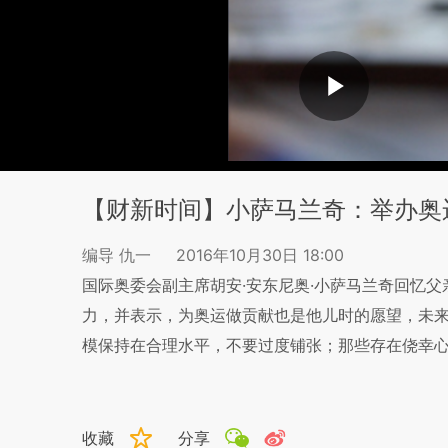
【财新时间】小萨马兰奇：举办奥
编导 仇一
2016年10月30日 18:00
国际奥委会副主席胡安·安东尼奥·小萨马兰奇回忆
力，并表示，为奥运做贡献也是他儿时的愿望，未
模保持在合理水平，不要过度铺张；那些存在侥幸
收藏
分享