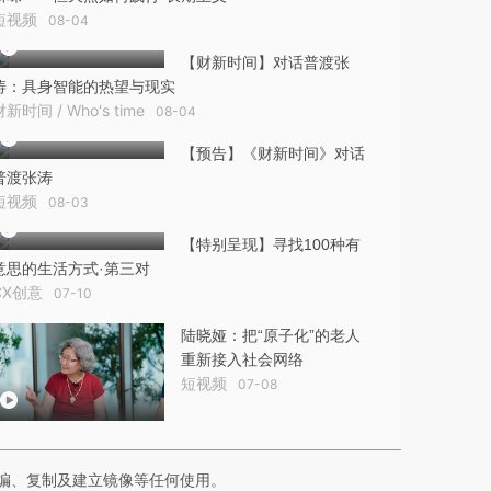
短视频
08-04
【财新时间】对话普渡张
涛：具身智能的热望与现实
财新时间 / Who's time
08-04
【预告】《财新时间》对话
普渡张涛
短视频
08-03
【特别呈现】寻找100种有
意思的生活方式·第三对
CX创意
07-10
陆晓娅：把“原子化”的老人
重新接入社会网络
短视频
07-08
编、复制及建立镜像等任何使用。