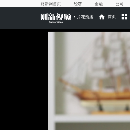
财新网首页
经济
金融
公司
片花预播
首页