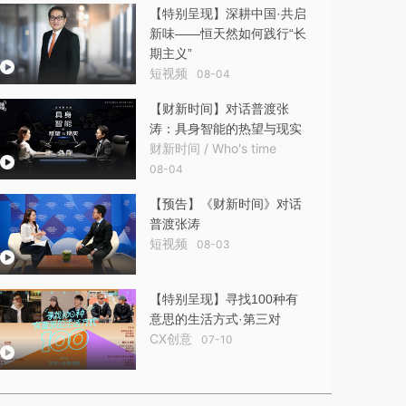
【特别呈现】深耕中国·共启
新味——恒天然如何践行“长
期主义”
短视频
08-04
【财新时间】对话普渡张
涛：具身智能的热望与现实
财新时间 / Who's time
08-04
【预告】《财新时间》对话
普渡张涛
短视频
08-03
【特别呈现】寻找100种有
意思的生活方式·第三对
CX创意
07-10