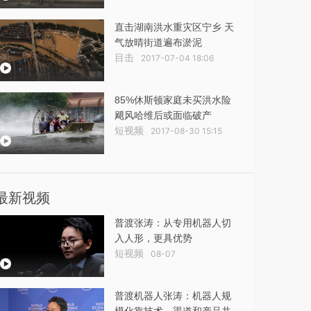
直击湖南洪水重灾区宁乡 天
气放晴街道遍布淤泥
目击
2017-07-04 18:06
85%休斯顿家庭未买洪水险
飓风哈维后或面临破产
短视频
2017-08-30 15:15
最新视频
普渡张涛：从专用机器人切
入人形，更具优势
短视频
08-07
普渡机器人张涛：机器人规
模化靠技术、渠道和产品共