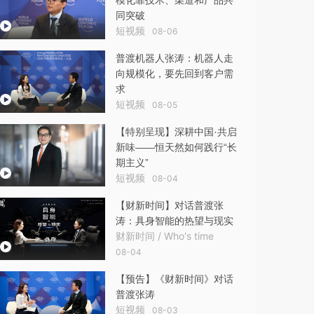
同突破
短视频
08-06
普渡机器人张涛：机器人走
向规模化，要先回到客户需
求
短视频
08-05
【特别呈现】深耕中国·共启
新味——恒天然如何践行“长
期主义”
短视频
08-04
【财新时间】对话普渡张
涛：具身智能的热望与现实
财新时间 / Who's time
08-04
【预告】《财新时间》对话
普渡张涛
短视频
08-03