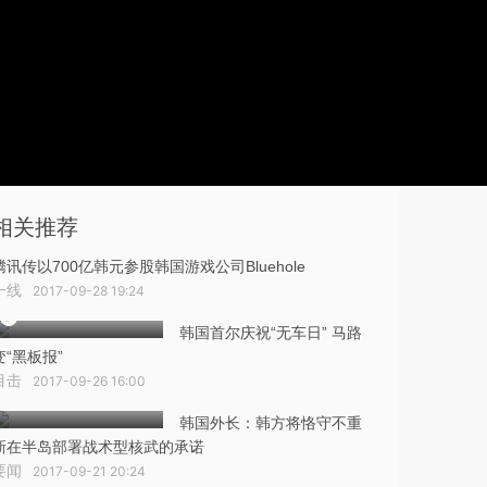
相关推荐
腾讯传以700亿韩元参股韩国游戏公司Bluehole
一线
2017-09-28 19:24
韩国首尔庆祝“无车日” 马路
变“黑板报”
目击
2017-09-26 16:00
韩国外长：韩方将恪守不重
新在半岛部署战术型核武的承诺
要闻
2017-09-21 20:24