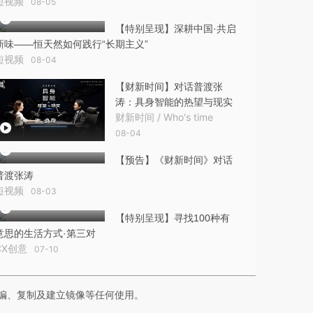
短视频
08-05
【特别呈现】深耕中国·共启
新味——恒天然如何践行“长期主义”
短视频
08-04
【财新时间】对话普渡张
涛：具身智能的热望与现实
财新时间 / Who's time
08-04
【预告】《财新时间》对话
普渡张涛
短视频
08-03
【特别呈现】寻找100种有
意思的生活方式·第三对
CX创意
07-10
编、复制及建立镜像等任何使用。