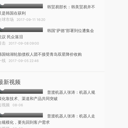
韩贸易部长：韩美贸易并不
只是韩国在获利
全球市场
2017-09-11 16:20
韩国“萨德”部署到位遭集会
抗议 民众落泪
目击
2017-09-08 09:00
韩国锦湖轮胎债权人团不接受青岛双星降价收购
一线
2017-09-05 22:46
最新视频
普渡机器人张涛：机器人规
模化靠技术、渠道和产品共同突破
短视频
08-06
普渡机器人张涛：机器人走
向规模化，要先回到客户需求