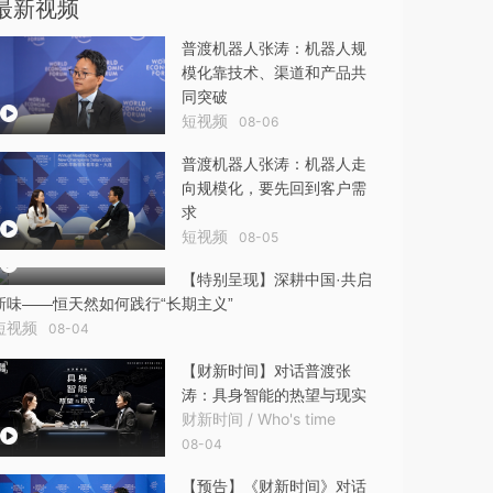
最新视频
普渡机器人张涛：机器人规
模化靠技术、渠道和产品共
同突破
短视频
08-06
普渡机器人张涛：机器人走
向规模化，要先回到客户需
求
短视频
08-05
【特别呈现】深耕中国·共启
新味——恒天然如何践行“长期主义”
短视频
08-04
【财新时间】对话普渡张
涛：具身智能的热望与现实
财新时间 / Who's time
08-04
【预告】《财新时间》对话