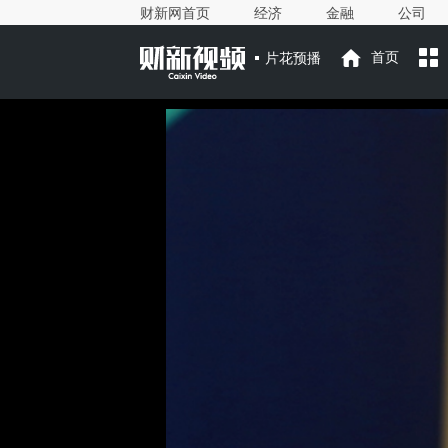
财新网首页
经济
金融
公司
片花预播
首页