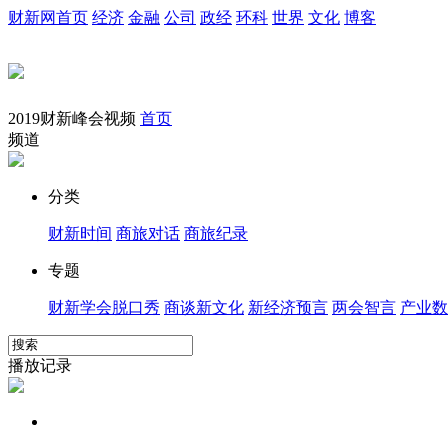
财新网首页
经济
金融
公司
政经
环科
世界
文化
博客
2019财新峰会视频
首页
频道
分类
财新时间
商旅对话
商旅纪录
专题
财新学会脱口秀
商谈新文化
新经济预言
两会智言
产业数
播放记录