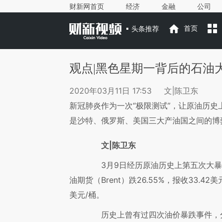
财新网首页
经济
金融
公司
头条推荐
首页
观点|黑色星期一背后的石油
2020年03月11日 17:53
文|陈卫东
新冠肺炎作为一次“极限测试”，让原油历
是沙特、俄罗斯、美国三大产油国之间的博
文|陈卫东
3月9日经历原油历史上第五次大暴跌
油期货（Brent）跌26.55%，报收33.42美
美元/桶。
历史上曾有过四次油价暴跌事件，分别发