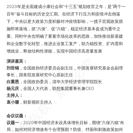
2020年是全面建成小康社会和“十三五”规划收官之年，是“两个一
百年”奋斗目标的历史交汇期。在经济下行压力和疫情冲击倒逼
下，中央以更大政策力度积极对冲疫情影响，一揽子宏观政策措
施即将落地，抓“六保”、促“六稳”，稳定经济基本盘成为重中之
重。同时中央也明确了要素市场化改革的思路，加快推动新基建
和企业数字化转型，推进企业复工复产，助力稳投资、扩内需和
增就业，释放结构性潜能，实现中国经济高质量发展
演讲嘉宾：
刘世锦
，全国政协经济委员会副主任，中国发展研究基金会副理
事长，国务院发展研究中心原副主任
白重恩
，全国政协委员，清华大学经济管理学院院长
杨元庆
，全国人大代表，联想集团董事长兼CEO
主持人：
袁小珊
，财新视听主持人
会议议题：
议题一
：2020年中国经济未设具体增长目标，围绕“六保六稳”布
局，如何对经济增速有个合理预期？防疫、纾困和刺激政策如何