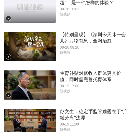
超”，是一种怎样的体验？
08-28 18:03
短视频
【特别呈现】《深圳今天眯一会
儿》万物有息，全网治愈
08-26 08:26
短视频
生育补贴对低收入群体更具价
值，同时需完善托育体系
08-19 17:00
短视频
彭文生：稳定币监管难题在于“产
融分离”边界
08-19 11:00
短视频