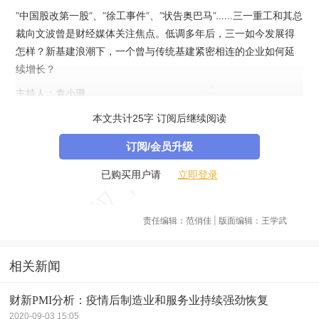
“中国股改第一股”、“徐工事件”、“状告奥巴马”……三一重工和其总
裁向文波曾是财经媒体关注焦点。低调多年后，三一如今发展得
怎样？新基建浪潮下，一个曾与传统基建紧密相连的企业如何延
续增长？
主持人：袁小珊
嘉宾：三一重工总裁 向文波
本文共计25字 订阅后继续阅读
订阅/会员升级
立即登录
已购买用户请
责任编辑：范俏佳 | 版面编辑：王学武
相关新闻
财新PMI分析：疫情后制造业和服务业持续强劲恢复
2020-09-03 15:05