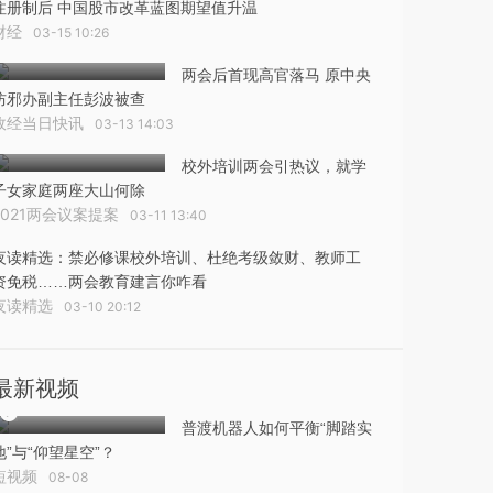
注册制后 中国股市改革蓝图期望值升温
财经
03-15 10:26
两会后首现高官落马 原中央
防邪办副主任彭波被查
政经当日快讯
03-13 14:03
校外培训两会引热议，就学
子女家庭两座大山何除
2021两会议案提案
03-11 13:40
夜读精选：禁必修课校外培训、杜绝考级敛财、教师工
资免税……两会教育建言你咋看
夜读精选
03-10 20:12
最新视频
普渡机器人如何平衡“脚踏实
地”与“仰望星空”？
短视频
08-08