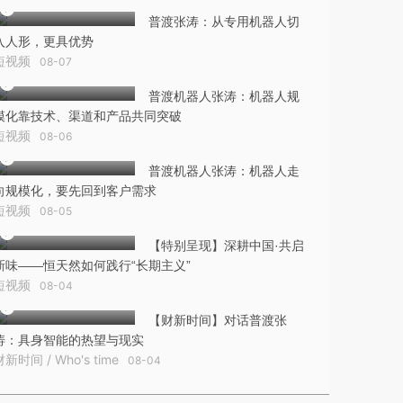
普渡张涛：从专用机器人切
入人形，更具优势
短视频
08-07
普渡机器人张涛：机器人规
模化靠技术、渠道和产品共同突破
短视频
08-06
普渡机器人张涛：机器人走
向规模化，要先回到客户需求
短视频
08-05
【特别呈现】深耕中国·共启
新味——恒天然如何践行“长期主义”
短视频
08-04
【财新时间】对话普渡张
涛：具身智能的热望与现实
财新时间 / Who's time
08-04