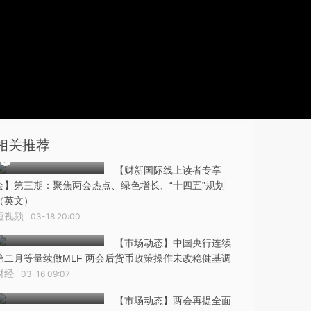
相关推荐
【财新国际线上读者专享
会】第三期：聚焦两会热点、绿色增长、“十四五”规划
（英文）
短视频
03-18 20:00
【市场动态】中国央行连续
第二月等量续做MLF 两会后货币政策操作未改稳健基调
财经
03-16 09:07
【市场动态】两会再提全面