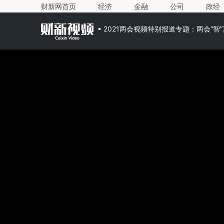
财新网首页
经济
金融
公司
政经
2021两会视频特别报道专题：两会“智”