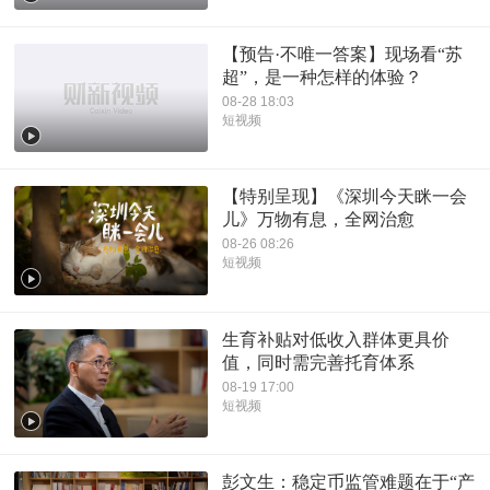
【预告·不唯一答案】现场看“苏
超”，是一种怎样的体验？
08-28 18:03
短视频
【特别呈现】《深圳今天眯一会
儿》万物有息，全网治愈
08-26 08:26
短视频
生育补贴对低收入群体更具价
值，同时需完善托育体系
08-19 17:00
短视频
彭文生：稳定币监管难题在于“产