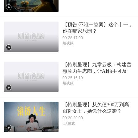
【预告·不唯一答案】这个十一，
你在哪家乐园？
09-28 17:00
短视频
【特别呈现】九章云极：构建普
惠算力生态圈，让AI触手可及
09-25 16:19
短视频
【特别呈现】从欠债300万到高
跟鞋女王，她凭什么逆袭？
09-20 20:00
CX创意