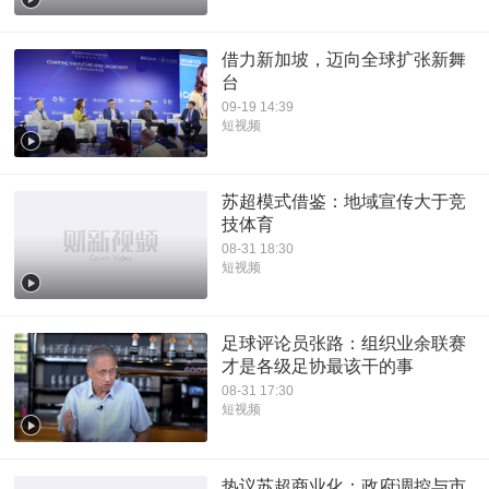
借力新加坡，迈向全球扩张新舞
台
09-19 14:39
短视频
苏超模式借鉴：地域宣传大于竞
技体育
08-31 18:30
短视频
足球评论员张路：组织业余联赛
才是各级足协最该干的事
08-31 17:30
短视频
热议苏超商业化：政府调控与市