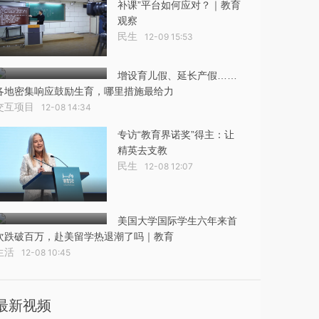
补课”平台如何应对？｜教育
观察
民生
12-09 15:53
增设育儿假、延长产假……
各地密集响应鼓励生育，哪里措施最给力
交互项目
12-08 14:34
专访“教育界诺奖”得主：让
精英去支教
民生
12-08 12:07
美国大学国际学生六年来首
次跌破百万，赴美留学热退潮了吗｜教育
生活
12-08 10:45
最新视频