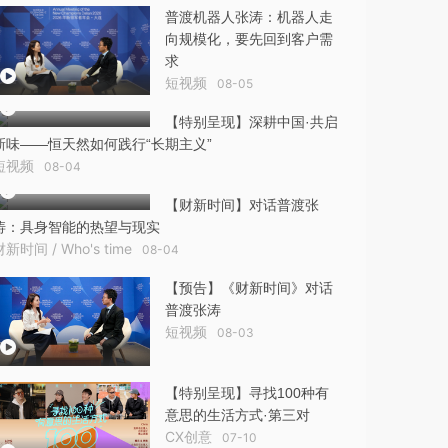
普渡机器人张涛：机器人走
向规模化，要先回到客户需
求
短视频
08-05
【特别呈现】深耕中国·共启
新味——恒天然如何践行“长期主义”
短视频
08-04
【财新时间】对话普渡张
涛：具身智能的热望与现实
财新时间 / Who's time
08-04
【预告】《财新时间》对话
普渡张涛
短视频
08-03
【特别呈现】寻找100种有
意思的生活方式·第三对
CX创意
07-10