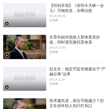
【特别呈现】《深圳今天眯一会
儿》万物有息，全网治愈
08-26 08:26
短视频
生育补贴对低收入群体更具价
值，同时需完善托育体系
08-19 17:00
短视频
彭文生：稳定币监管难题在于“产
融分离”边界
08-19 11:00
短视频
技术越先进，岗位可能越少？彭
文生劝年轻人别只盯风口