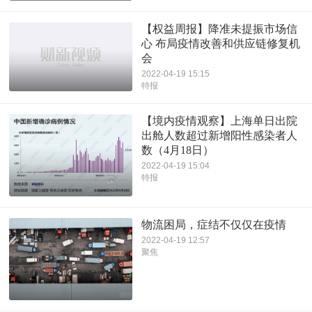
【权益周报】降准未提振市场信
心 布局疫情改善和供应链修复机
会
2022-04-19 15:15
特报
【境内疫情观察】上海单日出院
出舱人数超过新增阳性感染者人
数（4月18日）
2022-04-19 15:04
特报
物流困局，症结不仅仅在疫情
2022-04-19 12:57
聚焦