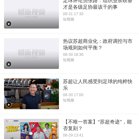
足球评论员张路：组织业余联赛
才是各级足协最该干的事
08-31 17:30
短视频
热议苏超商业化：政府调控与市
场规则如何平衡？
08-30 18:30
短视频
苏超让人民感受到足球的纯粹快
乐
08-30 17:00
短视频
【不唯一答案】“苏超奇迹”，能
否复刻？
08-29 13:41