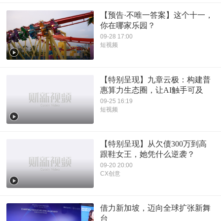
【预告·不唯一答案】这个十一，
你在哪家乐园？
09-28 17:00
短视频
【特别呈现】九章云极：构建普
惠算力生态圈，让AI触手可及
09-25 16:19
短视频
【特别呈现】从欠债300万到高
跟鞋女王，她凭什么逆袭？
09-20 20:00
CX创意
借力新加坡，迈向全球扩张新舞
台