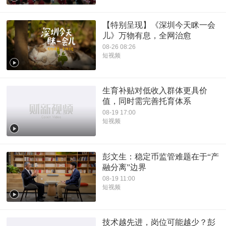
【特别呈现】《深圳今天眯一会
儿》万物有息，全网治愈
08-26 08:26
短视频
生育补贴对低收入群体更具价
值，同时需完善托育体系
08-19 17:00
短视频
彭文生：稳定币监管难题在于“产
融分离”边界
08-19 11:00
短视频
技术越先进，岗位可能越少？彭