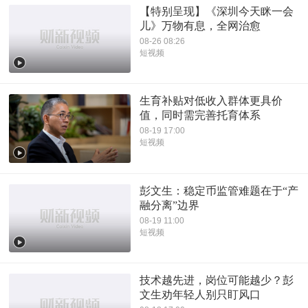
【特别呈现】《深圳今天眯一会
儿》万物有息，全网治愈
08-26 08:26
短视频
生育补贴对低收入群体更具价
值，同时需完善托育体系
08-19 17:00
短视频
彭文生：稳定币监管难题在于“产
融分离”边界
08-19 11:00
短视频
技术越先进，岗位可能越少？彭
文生劝年轻人别只盯风口