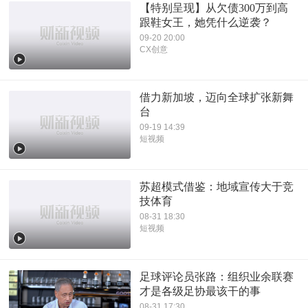
【特别呈现】从欠债300万到高
跟鞋女王，她凭什么逆袭？
09-20 20:00
CX创意
借力新加坡，迈向全球扩张新舞
台
09-19 14:39
短视频
苏超模式借鉴：地域宣传大于竞
技体育
08-31 18:30
短视频
足球评论员张路：组织业余联赛
才是各级足协最该干的事
08-31 17:30