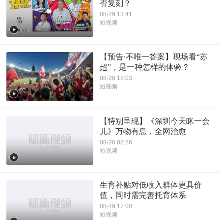
否复刻？
08-29 13:41
短视频
【预告·不唯一答案】现场看“苏
超”，是一种怎样的体验？
08-28 18:03
短视频
【特别呈现】《深圳今天眯一会
儿》万物有息，全网治愈
08-26 08:26
短视频
生育补贴对低收入群体更具价
值，同时需完善托育体系
08-19 17:00
短视频