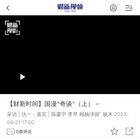
【财新时间】国漫“奇谈”（上）
采访 | 仇一；嘉宾 | 陈廖宇 李早 顾杨/刘旷 杨木
2023-
04-21 17:00
0
条评论