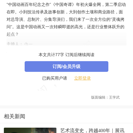
“中国动画百年纪念之作”《中国奇谭》年初火爆全网，第二季启动
在即。小到技法传承及故事创新，大到创作土壤和商业路径，面
对总导演、总制片、分集导演们，我们来了一次全方位的“灵魂拷
问”。这是中国动画又一次转瞬即逝的高光，还是行业整体跃升的
起点？
主持人：
仇一
嘉 宾：
《中国奇谭》总导演 陈廖宇
本文共计77字 订阅后继续阅读
订阅/会员升级
立即登录
已购买用户请
版面编辑：王学武
相关新闻
艺术流变史，跨越400年｜展讯