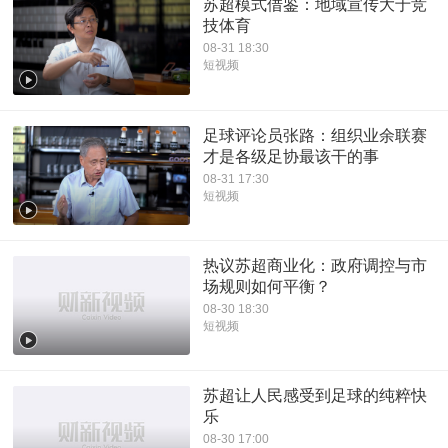
苏超模式借鉴：地域宣传大于竞
技体育
08-31 18:30
短视频
足球评论员张路：组织业余联赛
才是各级足协最该干的事
08-31 17:30
短视频
热议苏超商业化：政府调控与市
场规则如何平衡？
08-30 18:30
短视频
苏超让人民感受到足球的纯粹快
乐
08-30 17:00