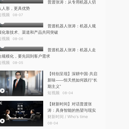
普渡张涛：从专用机器人切
入人形，更具优势
短视频
08-07
普渡机器人张涛：机器人规
模化靠技术、渠道和产品共同突破
短视频
08-06
普渡机器人张涛：机器人走
向规模化，要先回到客户需求
短视频
08-05
【特别呈现】深耕中国·共启
新味——恒天然如何践行“长
期主义”
短视频
08-04
【财新时间】对话普渡张
涛：具身智能的热望与现实
财新时间 / Who's time
08-04