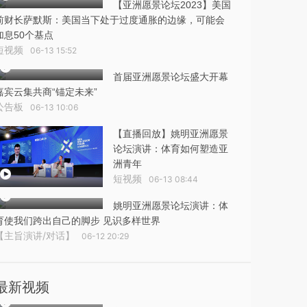
【亚洲愿景论坛2023】美国
前财长萨默斯：美国当下处于过度通胀的边缘，可能会
加息50个基点
短视频
06-13 15:52
首届亚洲愿景论坛盛大开幕
嘉宾云集共商“锚定未来”
公告板
06-13 10:06
【直播回放】姚明亚洲愿景
论坛演讲：体育如何塑造亚
洲青年
短视频
06-13 08:44
姚明亚洲愿景论坛演讲：体
育使我们跨出自己的脚步 见识多样世界
【主旨演讲/对话】
06-12 20:29
最新视频