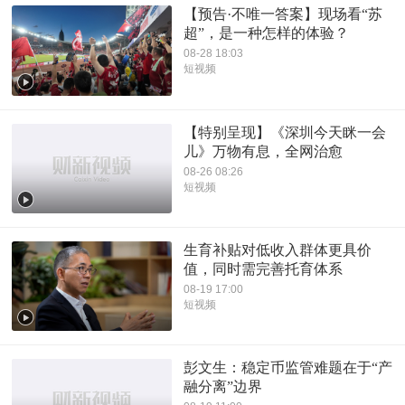
【预告·不唯一答案】现场看“苏
超”，是一种怎样的体验？
08-28 18:03
短视频
【特别呈现】《深圳今天眯一会
儿》万物有息，全网治愈
08-26 08:26
短视频
生育补贴对低收入群体更具价
值，同时需完善托育体系
08-19 17:00
短视频
彭文生：稳定币监管难题在于“产
融分离”边界