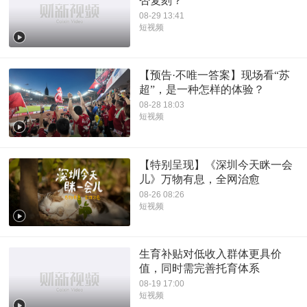
否复刻？
08-29 13:41
短视频
【预告·不唯一答案】现场看“苏
超”，是一种怎样的体验？
08-28 18:03
短视频
【特别呈现】《深圳今天眯一会
儿》万物有息，全网治愈
08-26 08:26
短视频
生育补贴对低收入群体更具价
值，同时需完善托育体系
08-19 17:00
短视频