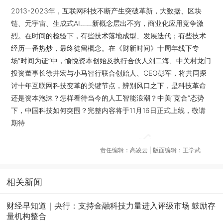
2013-2023年，互联网科技不断产生突破革新，大数据、区块
链、元宇宙、生成式AI……新概念层出不穷，商业化应用竞争激
烈。在时间的检验下，有些技术落地成型、发展迭代；有些技术
经历一番热炒，最终徒留概念。在《财新时间》十周年线下专
场“时间为证”中，愉悦资本创始及执行合伙人刘二海、中关村龙门
投资董事长徐井宏与小马智行联合创始人、CEO彭军，将共同探
讨十年互联网科技变革的关键节点，辨别风口之下，是科技革命
还是资本泡沫？怎样看待当今的人工智能浪潮？中美“竞合”态势
下，中国科技如何突围？完整内容将于11月16日正式上线，敬请
期待
责任编辑：高凌云 | 版面编辑：王学武
相关新闻
财经早知道｜央行：支持金融科技力量进入评级市场 鼓励存
量机构整合