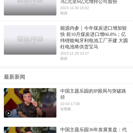
3亿元至6亿元增持公司股份
2023-11-30 15:02
能源
能源内参｜今年煤炭进口增加较
快 前10月煤炭进口增66.8%；亿
纬锂能匈牙利电池工厂开建 大圆
柱电池将供货宝马
2023-11-29 10:37
能源
最新新闻
中国主题乐园的IP困局与突破路
径
10-03 17:00
短视频
中国主题乐园36年发展复盘：代