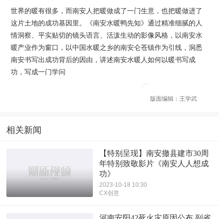
世界的暖有很多，而南安人把暖做成了一门生意，也把暖做进了
这片土地的成功基因里。《南安水暖鸭先知》通过精准细腻的人
情洞察、平实贴切的镜头语言、活泼生动的影像风格，以南安水
暖产业作为窗口，以中国水暖之乡的南安仑苍镇作为引线，洞悉
南安书写出成功背后的因由，讲述南安水暖人如何以暖书写成
功，写成一门学问
版面编辑：王学武
相关新闻
【特别呈现】南安撤县建市30周
年特别致敬影片《南安人人想成
功》
2023-10-18 10:30
CX创意
河南安阳42死火灾原因公布 副省