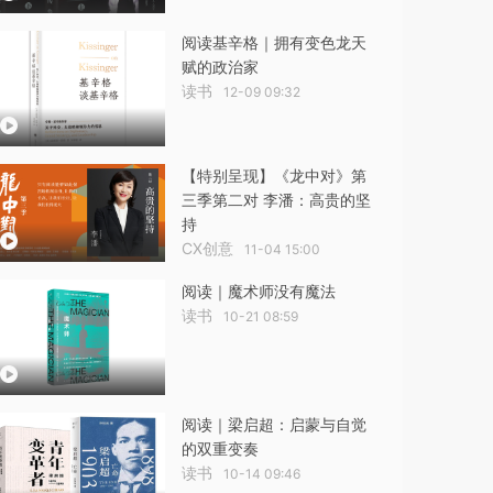
阅读基辛格｜拥有变色龙天
赋的政治家
读书
12-09 09:32
【特别呈现】《龙中对》第
三季第二对 李潘：高贵的坚
持
CX创意
11-04 15:00
阅读｜魔术师没有魔法
读书
10-21 08:59
阅读｜梁启超：启蒙与自觉
的双重变奏
读书
10-14 09:46