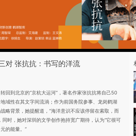
三对 张抗抗：书写的洋流
转回到北京的“京杭大运河”，著名作家张抗抗将自己50
跨地域性在其文字间流淌；作为前国务院参事、龙岗鹤湖
战略背景，她提醒道，“海洋意识不应该停留在索取，而
，同时，她对深圳的文学创作抱持宽广期待，认为“它很可
元的能量。”