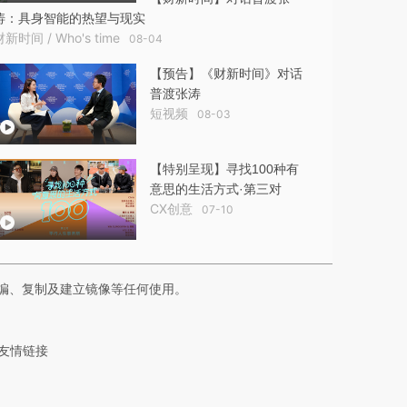
涛：具身智能的热望与现实
财新时间 / Who's time
08-04
【预告】《财新时间》对话
普渡张涛
短视频
08-03
【特别呈现】寻找100种有
意思的生活方式·第三对
CX创意
07-10
编、复制及建立镜像等任何使用。
友情链接