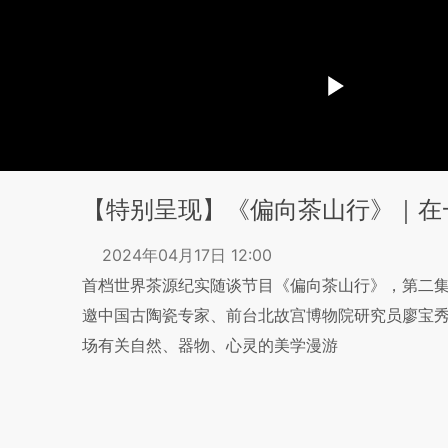
【特别呈现】《偏向茶山行》｜在
2024年04月17日 12:00
首档世界茶源纪实随谈节目《偏向茶山行》，第二
邀中国古陶瓷专家、前台北故宫博物院研究员廖宝
场有关自然、器物、心灵的美学漫游