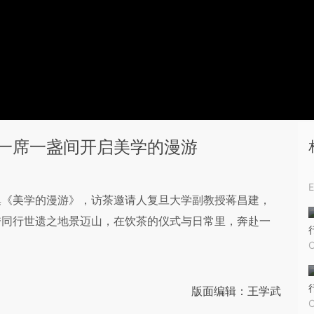
一席一盏间开启美学的漫游
集《美学的漫游》，访茶邀请人复旦大学副教授蒋昌建，
秀同行世遗之地景迈山，在饮茶的仪式与日常里，奔赴一
版面编辑：王学武