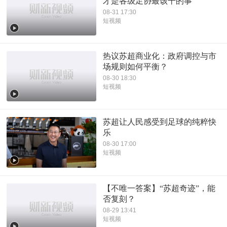
才是各级足协最该干的事
08-31 17:30
短视频
热议苏超商业化：政府调控与市
场规则如何平衡？
08-30 18:30
短视频
苏超让人民感受到足球的纯粹快
乐
08-30 17:00
短视频
【不唯一答案】“苏超奇迹”，能
否复刻？
08-29 13:41
短视频