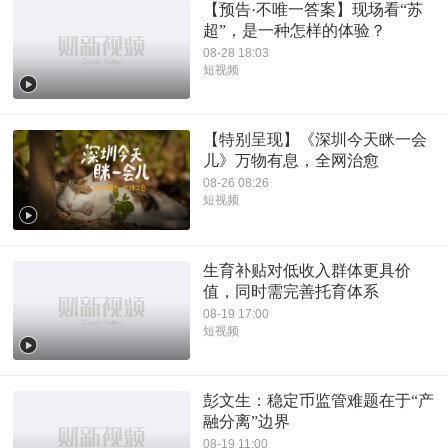
【预告·不唯一答案】现场看“苏
超”，是一种怎样的体验？
08-28 18:03
短视频
【特别呈现】《深圳今天眯一会
儿》万物有息，全网治愈
08-26 08:26
短视频
生育补贴对低收入群体更具价
值，同时需完善托育体系
08-19 17:00
短视频
彭文生：稳定币监管难题在于“产
融分离”边界
08-19 11:00