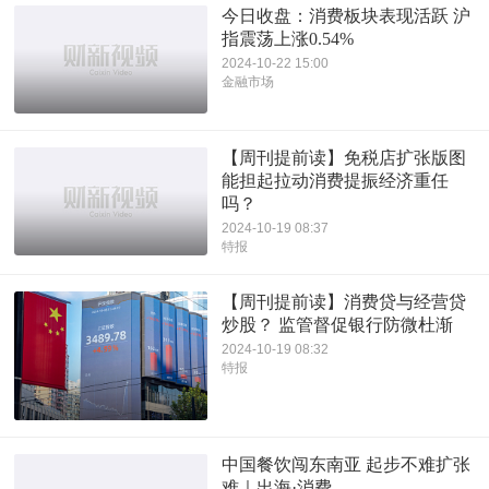
今日收盘：消费板块表现活跃 沪
指震荡上涨0.54%
2024-10-22 15:00
金融市场
【周刊提前读】免税店扩张版图
能担起拉动消费提振经济重任
吗？
2024-10-19 08:37
特报
【周刊提前读】消费贷与经营贷
炒股？ 监管督促银行防微杜渐
2024-10-19 08:32
特报
中国餐饮闯东南亚 起步不难扩张
难｜出海·消费