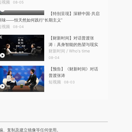
短视频
08-05
【特别呈现】深耕中国·共启
新味——恒天然如何践行“长期主义”
短视频
08-04
【财新时间】对话普渡张
涛：具身智能的热望与现实
财新时间 / Who's time
08-04
【预告】《财新时间》对话
普渡张涛
短视频
08-03
编、复制及建立镜像等任何使用。