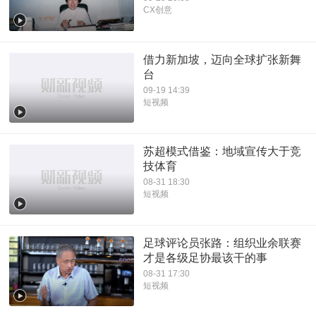
CX创意
借力新加坡，迈向全球扩张新舞
台
09-19 14:39
短视频
苏超模式借鉴：地域宣传大于竞
技体育
08-31 18:30
短视频
足球评论员张路：组织业余联赛
才是各级足协最该干的事
08-31 17:30
短视频