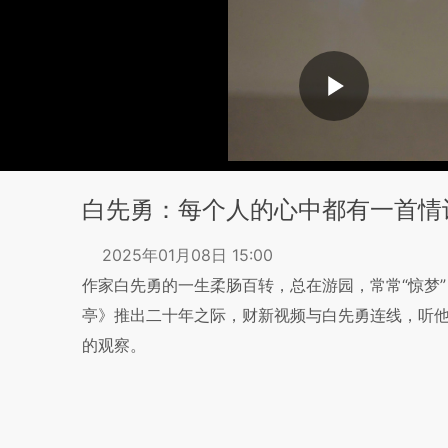
白先勇：每个人的心中都有一首情
2025年01月08日 15:00
作家白先勇的一生柔肠百转，总在游园，常常“惊梦
亭》推出二十年之际，财新视频与白先勇连线，听他
的观察。