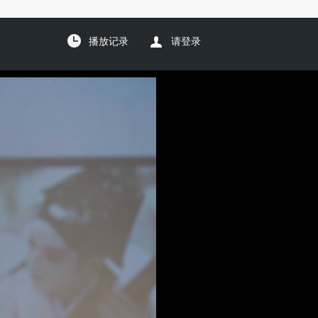
播放记录
请登录