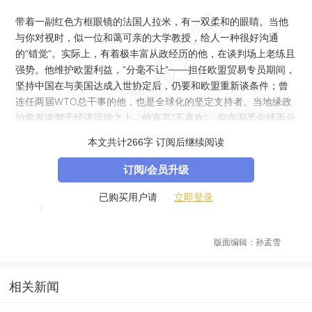
带着一副红色方框眼镜的法国人拉米，有一双柔和的眼睛。当他
与你对视时，似一位和蔼可亲的大学教授，给人一种很好沟通
的“错觉”。实际上，有着极丰富从政经历的他，在谈判场上老练且
强势。他维护欧盟利益，“分毫不让”——担任欧盟贸易专员期间，
坚持中国在与美国达成入世协定后，仍要和欧盟重新谈条件；曾
连任两届WTO总干事的他，也是全球化的坚定支持者。当地缘政
治愈发凌驾于经济活动之上，他直言“不喜欢”，但亦洞悉全球再分
配是一把双刃剑——只有更公平的市场，方能成为解法
本文共计266字 订阅后继续阅读
订阅/会员升级
立即登录
已购买用户请
版面编辑：孙孟雪
相关新闻