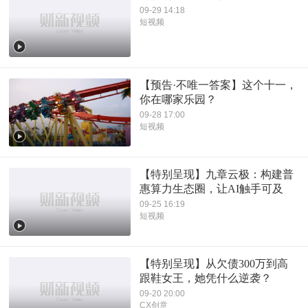
09-29 14:18
短视频
【预告·不唯一答案】这个十一，
你在哪家乐园？
09-28 17:00
短视频
【特别呈现】九章云极：构建普
惠算力生态圈，让AI触手可及
09-25 16:19
短视频
【特别呈现】从欠债300万到高
跟鞋女王，她凭什么逆袭？
09-20 20:00
CX创意