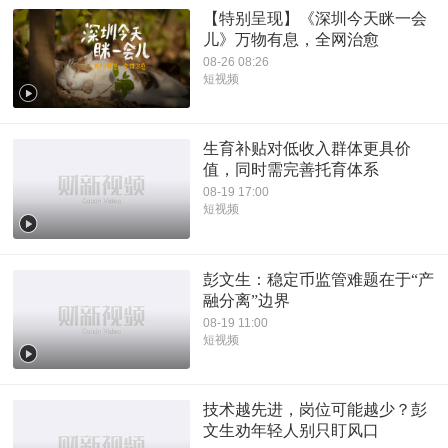
【特别呈现】《深圳今天眯一会
儿》万物有息，全网治愈
08-26 08:26
短视频
生育补贴对低收入群体更具价
值，同时需完善托育体系
08-19 17:00
短视频
彭文生：稳定币监管难题在于“产
融分离”边界
08-19 11:00
短视频
技术越先进，岗位可能越少？彭
文生劝年轻人别只盯风口