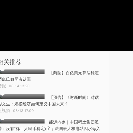
相关推荐
【商圈】百亿美元算法稳定
币庞氏做局者认罪
特报
08-14 13:20
【预告】《财新时间》对话
彭文生：规模经济如何定义中国未来？
短视频
08-13 17:00
能源内参｜中国稀土集团澄
清：没有“稀土人民币稳定币”；法国最大核电站因水母入