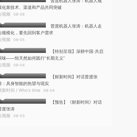
普渡机器人张涛：机器人规
模化靠技术、渠道和产品共同突破
短视频
08-06
普渡机器人张涛：机器人走
向规模化，要先回到客户需求
短视频
08-05
【特别呈现】深耕中国·共启
新味——恒天然如何践行“长期主义”
短视频
08-04
【财新时间】对话普渡张
涛：具身智能的热望与现实
财新时间 / Who's time
08-04
【预告】《财新时间》对话
普渡张涛
短视频
08-03