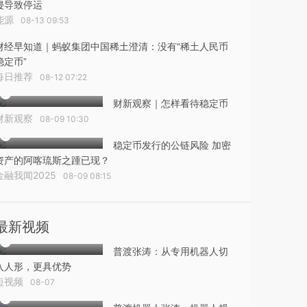
侵导致停运
能源
08-13 09:53
财经早知道｜蚂蚁集团中国稀土澄清：没有“稀土人民币
稳定币”
每日推荐
08-12 07:22
财新观察｜怎样看待稳定币
财新观察
08-09 10:30
稳定币发行的公链风险 加密
资产的阿喀琉斯之踵已现？
金融我闻2025
08-09 08:15
最新视频
普渡张涛：从专用机器人切
入人形，更具优势
短视频
08-07