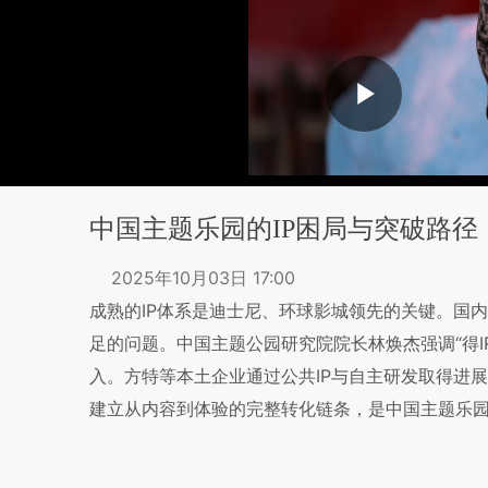
中国主题乐园的IP困局与突破路径
2025年10月03日 17:00
成熟的IP体系是迪士尼、环球影城领先的关键。国
足的问题。中国主题公园研究院院长林焕杰强调“得I
入。方特等本土企业通过公共IP与自主研发取得进
建立从内容到体验的完整转化链条，是中国主题乐