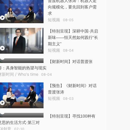
普渡机器人张涛：机器人走
向规模化，要先回到客户需
求
短视频
08-05
【特别呈现】深耕中国·共启
新味——恒天然如何践行“长
期主义”
短视频
08-04
【财新时间】对话普渡张
涛：具身智能的热望与现实
财新时间 / Who's time
08-04
【预告】《财新时间》对话
普渡张涛
短视频
08-03
【特别呈现】寻找100种有
意思的生活方式·第三对
CX创意
07-10