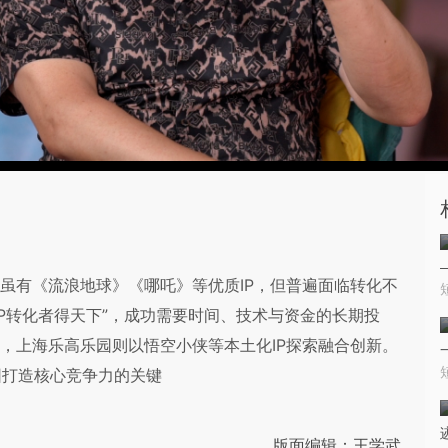
内虽有《流浪地球》《哪吒》等优质IP，但普遍面临转化不
P转化者得天下”，成功需要时间、技术与资金的长期投
展，上海乐高乐园则以悟空小侠等本土化IP探索融合创新。
园打造核心竞争力的关键
版面编辑：王学武