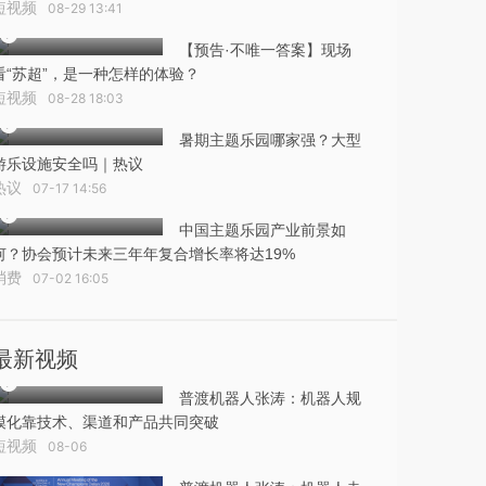
短视频
08-29 13:41
【预告·不唯一答案】现场
看“苏超”，是一种怎样的体验？
短视频
08-28 18:03
暑期主题乐园哪家强？大型
游乐设施安全吗｜热议
热议
07-17 14:56
中国主题乐园产业前景如
何？协会预计未来三年年复合增长率将达19%
消费
07-02 16:05
最新视频
普渡机器人张涛：机器人规
模化靠技术、渠道和产品共同突破
短视频
08-06