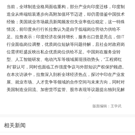
当前，全球制造业格局面临重构，部分产业向印度迁移，印度制
造业从终端组装逐步向高附加值环节迈进，却仍需借鉴中国技术
经验；美国就业市场裁员新闻频发但失业率低位稳定，这一特殊
情况，前印度央行行长拉詹认为是由于低端岗位劳动力供给不
足。拉詹表示：印度经济在保持增长，服务出口曾是亮点，但IT
行业面临岗位调整，优质岗位短缺等问题待解，且社会对政府岗
位需求旺盛反映出私企优质岗位供给不足。中国则在服务业转
型、人工智能研发、电动汽车等领域展现强劲势头，“工程师红
利”获认可，同时也面临工作强度争议与外部知识产权保护顾虑。
在本次访谈中，拉詹深入剖析全球经济热点，探讨中印在产业发
展、就业市场、人才竞争等领域的合作空间与未来方向，同时对
美国制造业回流、加密货币监管、股市表现等议题提出独到见解
版面编辑：王学武
相关新闻