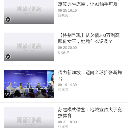
惠算力生态圈，让AI触手可及
09-25 16:19
短视频
【特别呈现】从欠债300万到高
跟鞋女王，她凭什么逆袭？
09-20 20:00
CX创意
借力新加坡，迈向全球扩张新舞
台
09-19 14:39
短视频
苏超模式借鉴：地域宣传大于竞
技体育
08-31 18:30
短视频