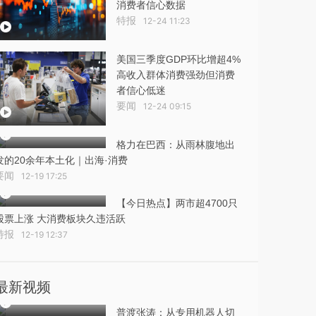
消费者信心数据
特报
12-24 11:23
美国三季度GDP环比增超4%
高收入群体消费强劲但消费
者信心低迷
要闻
12-24 09:15
格力在巴西：从雨林腹地出
发的20余年本土化｜出海·消费
要闻
12-19 17:25
【今日热点】两市超4700只
股票上涨 大消费板块久违活跃
特报
12-19 12:37
最新视频
普渡张涛：从专用机器人切